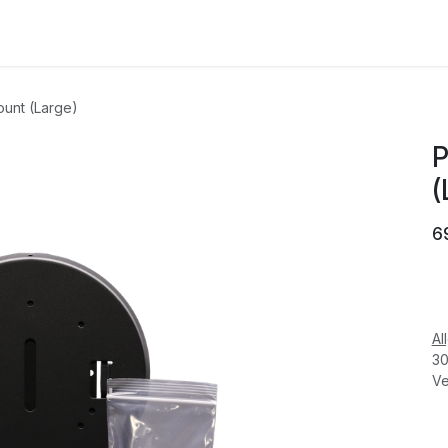
HERSTELLER
AKTUELLES
ÜBER UN
unt (Large)
P
(
6
Al
30
Ve