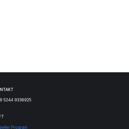
NTAKT
9 5244 9338925
FT
seller Program