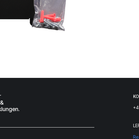
r
KO
 &
+4
klungen.
LE
Re