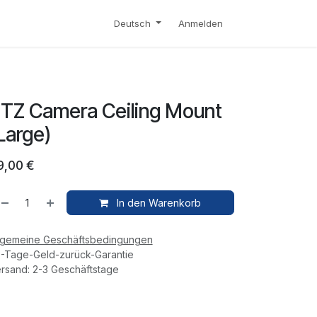
S
KONTAKT
SHOP
Deutsch
Anmelden
TZ Camera Ceiling Mount
Large)
9,00
€
In den Warenkorb
lgemeine Geschäftsbedingungen
-Tage-Geld-zurück-Garantie
rsand: 2-3 Geschäftstage