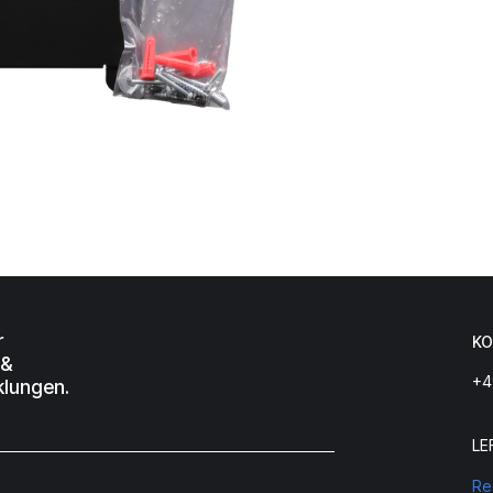
r
KO
 &
+4
klungen.
LE
Re