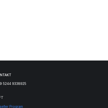
NTAKT
9 5244 9338925
FT
seller Program