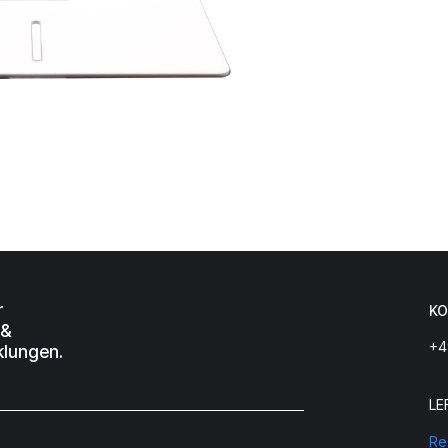
r
KO
 &
+4
klungen.
LE
Re