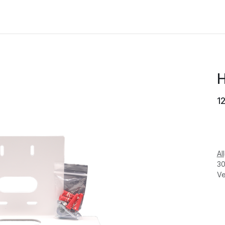
HERSTELLER
AKTUELLES
ÜBER UN
1
Al
30
Ve