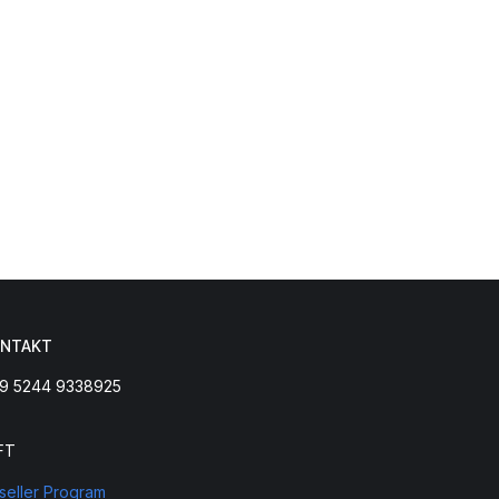
NTAKT
9 5244 9338925
FT
seller Program